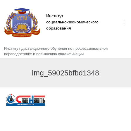
Институт
социально-экономического
образования
Институт дистанционного обучения по профессиональной
Главная
переподготовке и повышению квалификации
Сведения об образовательной организации
img_59025bfbd1348
Информация
Повышение квалификации
Профессиональная переподготовка