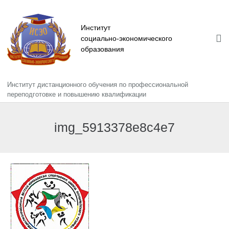
Институт
социально-экономического
образования
Институт дистанционного обучения по профессиональной
Главная
переподготовке и повышению квалификации
Сведения об образовательной организации
img_5913378e8c4e7
Информация
Повышение квалификации
Профессиональная переподготовка